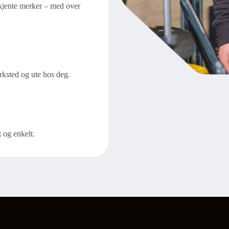
e kjente merker – med over
rksted og ute hos deg.
t og enkelt.