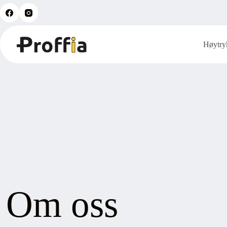
Hopp
til
innholdet
Høytry
Om oss