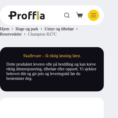
Hopp
til
innholdet
Handlekurv
Hjem
Hage og park
Utstyr og tilbehør
Reservedeler
Champion RZ7C
Skaffevare – få riktig løsning først.
Dette produktet leveres ofte på bestilling og kan kreve
riktig dimensjonering, tilbehør eller oppsett. Vi sjekker
behovet ditt og gir pris og leveringstid før du
bestemmer deg.