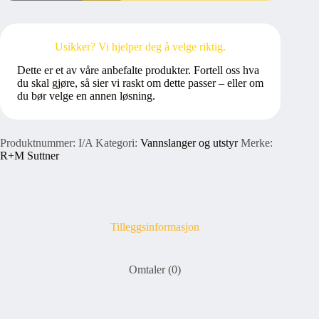
BSP
UTV
Gjenger
antall
Usikker? Vi hjelper deg å velge riktig.
Dette er et av våre anbefalte produkter. Fortell oss hva
du skal gjøre, så sier vi raskt om dette passer – eller om
du bør velge en annen løsning.
Produktnummer:
I/A
Kategori:
Vannslanger og utstyr
Merke:
R+M Suttner
Tilleggsinformasjon
Omtaler (0)