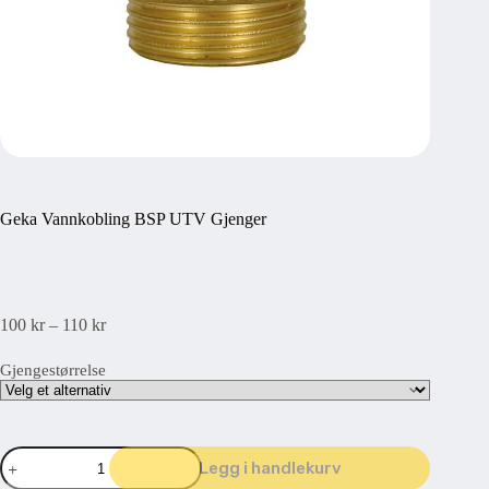
Geka Vannkobling BSP UTV Gjenger
Prisområde:
100
kr
–
110
kr
100 kr80 kr
til
Gjengestørrelse
110 kr88 kr
Geka
Legg i handlekurv
Vannkobling