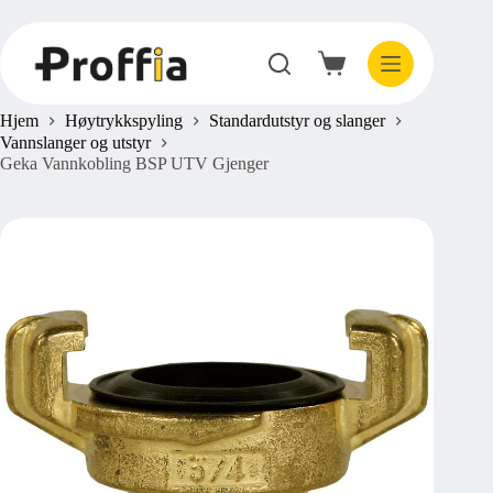
Hopp
til
innholdet
Handlekurv
Hjem
Høytrykkspyling
Standardutstyr og slanger
Vannslanger og utstyr
Geka Vannkobling BSP UTV Gjenger