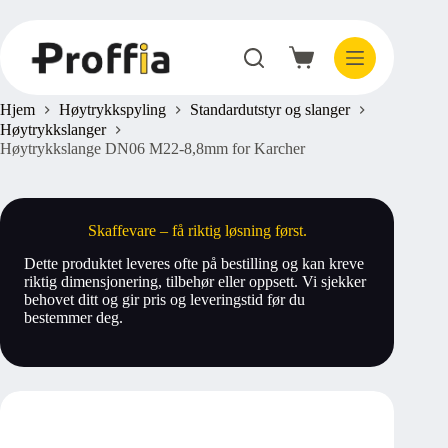
Hopp
til
innholdet
Handlekurv
Hjem
Høytrykkspyling
Standardutstyr og slanger
Høytrykkslanger
Høytrykkslange DN06 M22-8,8mm for Karcher
Skaffevare – få riktig løsning først.
Dette produktet leveres ofte på bestilling og kan kreve
riktig dimensjonering, tilbehør eller oppsett. Vi sjekker
behovet ditt og gir pris og leveringstid før du
bestemmer deg.