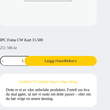
IPC Foma CW Kart 15.500
251 586
kr
IPC
Legg i handlekurv
Foma
CW
Kart
15.500
antall
Usikker? Vi hjelper deg å velge riktig.
Dette er et av våre anbefalte produkter. Fortell oss hva
du skal gjøre, så sier vi raskt om dette passer – eller om
du bør velge en annen løsning.