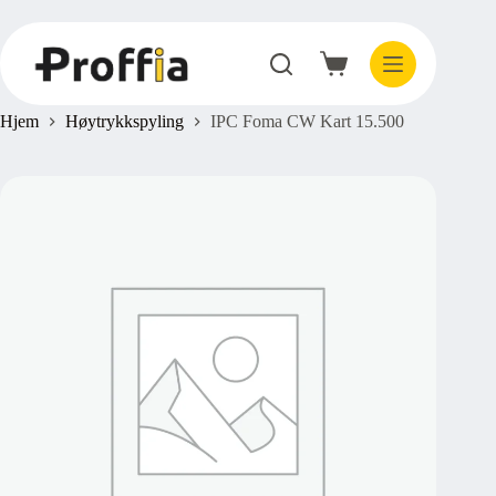
Hopp
til
innholdet
Handlekurv
Hjem
Høytrykkspyling
IPC Foma CW Kart 15.500