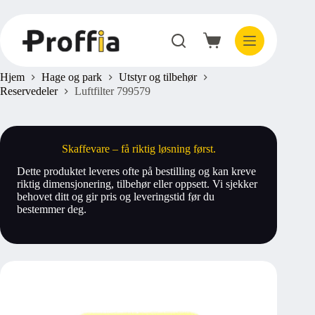
Hopp
til
innholdet
Handlekurv
Hjem
Hage og park
Utstyr og tilbehør
Reservedeler
Luftfilter 799579
Skaffevare – få riktig løsning først.
Dette produktet leveres ofte på bestilling og kan kreve
riktig dimensjonering, tilbehør eller oppsett. Vi sjekker
behovet ditt og gir pris og leveringstid før du
bestemmer deg.