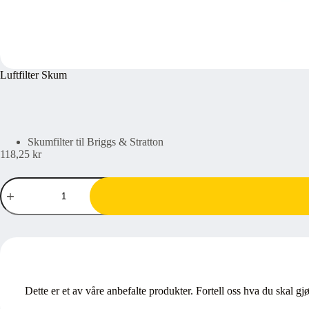
Luftfilter Skum
Skumfilter til Briggs & Stratton
118,25
kr
Luftfilter
Skum
antall
Dette er et av våre anbefalte produkter. Fortell oss hva du skal gj