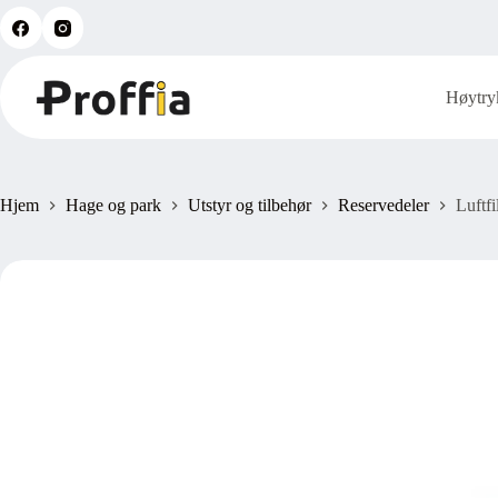
Hopp
til
innholdet
Høytry
Hjem
Hage og park
Utstyr og tilbehør
Reservedeler
Luftf