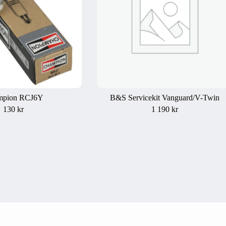
mpion RCJ6Y
B&S Servicekit Vanguard/V-Twin
130
kr
1 190
kr