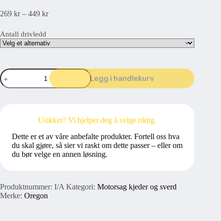
Prisområde:
269
kr
–
449
kr
269 kr215,20 kr
til
Antall drivledd
449 kr359,20 kr
Oregon
Legg i handlekurv
Speedcut
95TXL
.325"
1,3mm
antall
Usikker? Vi hjelper deg å velge riktig.
Dette er et av våre anbefalte produkter. Fortell oss hva
du skal gjøre, så sier vi raskt om dette passer – eller om
du bør velge en annen løsning.
Produktnummer:
I/A
Kategori:
Motorsag kjeder og sverd
Merke:
Oregon