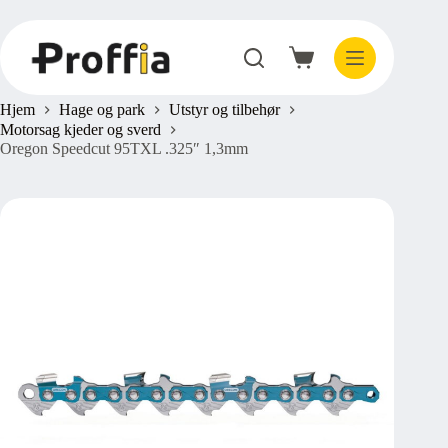
Hopp
til
innholdet
Handlekurv
Hjem
Hage og park
Utstyr og tilbehør
Motorsag kjeder og sverd
Oregon Speedcut 95TXL .325″ 1,3mm