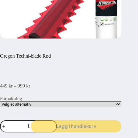
Oregon Techni-blade Rød
Prisområde:
449
kr
–
990
kr
449 kr359,20 kr
til
Forpakning
990 kr792 kr
Oregon
Legg i handlekurv
Techni-
blade
Rød