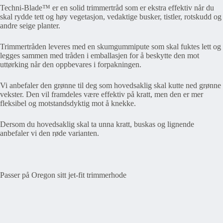
Techni-Blade™ er en solid trimmertråd som er ekstra effektiv når du
skal rydde tett og høy vegetasjon, vedaktige busker, tistler, rotskudd og
andre seige planter.
Trimmertråden leveres med en skumgummipute som skal fuktes lett og
legges sammen med tråden i emballasjen for å beskytte den mot
uttørking når den oppbevares i forpakningen.
Vi anbefaler den grønne til deg som hovedsaklig skal kutte ned grønne
vekster. Den vil framdeles være effektiv på kratt, men den er mer
fleksibel og motstandsdyktig mot å knekke.
Dersom du hovedsaklig skal ta unna kratt, buskas og lignende
anbefaler vi den røde varianten.
Passer på Oregon sitt jet-fit trimmerhode