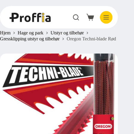
Hopp
til
innholdet
Handlekurv
Hjem
Hage og park
Utstyr og tilbehør
Gressklipping utstyr og tilbehør
Oregon Techni-blade Rød