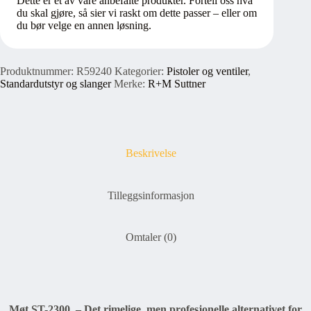
Dette er et av våre anbefalte produkter. Fortell oss hva
du skal gjøre, så sier vi raskt om dette passer – eller om
du bør velge en annen løsning.
Produktnummer:
R59240
Kategorier:
Pistoler og ventiler
,
Standardutstyr og slanger
Merke:
R+M Suttner
Beskrivelse
Tilleggsinformasjon
Omtaler (0)
Møt ST-2300 – Det rimelige, men profesjonelle alternativet for