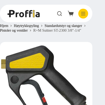
Hopp
til
innholdet
Handlekurv
Hjem
Høytrykkspyling
Standardutstyr og slanger
Pistoler og ventiler
R+M Suttner ST-2300 3/8″-1/4″