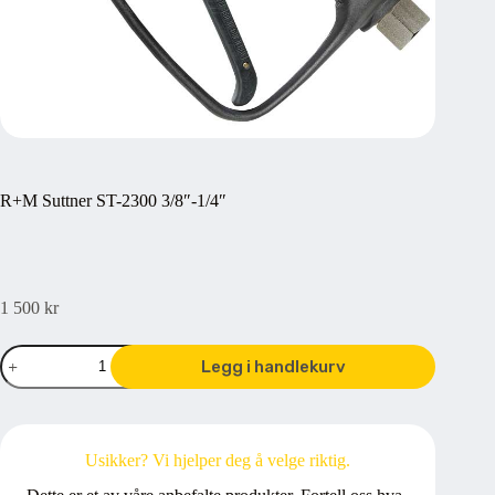
R+M Suttner ST-2300 3/8″-1/4″
1 500
kr
R+M
Legg i handlekurv
Suttner
ST-
2300
3/8"-1/4"
antall
Usikker? Vi hjelper deg å velge riktig.