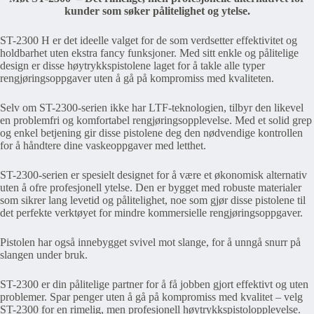
kunder som søker pålitelighet og ytelse.
ST-2300 H er det ideelle valget for de som verdsetter effektivitet og
holdbarhet uten ekstra fancy funksjoner. Med sitt enkle og pålitelige
design er disse høytrykkspistolene laget for å takle alle typer
rengjøringsoppgaver uten å gå på kompromiss med kvaliteten.
Selv om ST-2300-serien ikke har LTF-teknologien, tilbyr den likevel
en problemfri og komfortabel rengjøringsopplevelse. Med et solid grep
og enkel betjening gir disse pistolene deg den nødvendige kontrollen
for å håndtere dine vaskeoppgaver med letthet.
ST-2300-serien er spesielt designet for å være et økonomisk alternativ
uten å ofre profesjonell ytelse. Den er bygget med robuste materialer
som sikrer lang levetid og pålitelighet, noe som gjør disse pistolene til
det perfekte verktøyet for mindre kommersielle rengjøringsoppgaver.
Pistolen har også innebygget svivel mot slange, for å unngå snurr på
slangen under bruk.
ST-2300 er din pålitelige partner for å få jobben gjort effektivt og uten
problemer. Spar penger uten å gå på kompromiss med kvalitet – velg
ST-2300 for en rimelig, men profesjonell høytrykkspistolopplevelse.