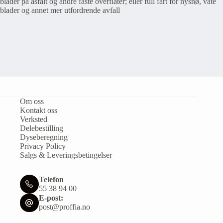
blader på asfalt og
andre faste overflater; eller full fart for nysnø, våte
blader og annet mer utfordrende avfall
Om oss
Kontakt oss
Verksted
Delebestilling
Dyseberegning
Privacy Policy
Salgs & Leveringsbetingelser
Telefon
55 38 94 00
E-post:
post@proffia.no