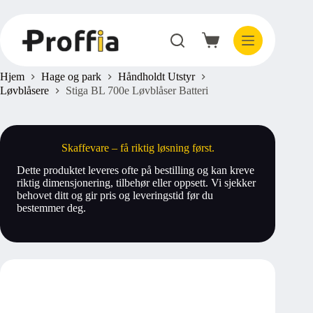
Hopp
til
innholdet
Handlekurv
Hjem
Hage og park
Håndholdt Utstyr
Løvblåsere
Stiga BL 700e Løvblåser Batteri
Skaffevare – få riktig løsning først.
Dette produktet leveres ofte på bestilling og kan kreve
riktig dimensjonering, tilbehør eller oppsett. Vi sjekker
behovet ditt og gir pris og leveringstid før du
bestemmer deg.