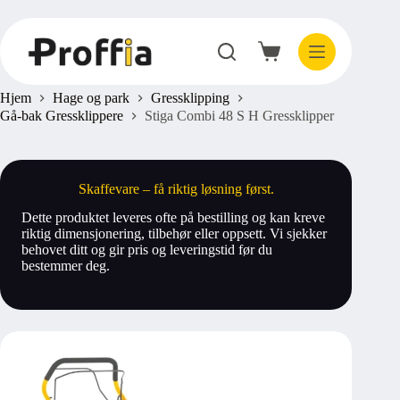
Hopp
til
innholdet
Handlekurv
Hjem
Hage og park
Gressklipping
Gå-bak Gressklippere
Stiga Combi 48 S H Gressklipper
Skaffevare – få riktig løsning først.
Dette produktet leveres ofte på bestilling og kan kreve
riktig dimensjonering, tilbehør eller oppsett. Vi sjekker
behovet ditt og gir pris og leveringstid før du
bestemmer deg.