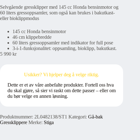
Selvgående gressklipper med 145 cc Honda bensinmotor og
60 liters gressoppsamler, som også kan brukes i bakutkast-
eller bioklippmodus
145 cc Honda bensinmotor
46 cm klippebredde
60 liters gressoppsamler med indikator for full pose
3-i-1-funksjonalitet: oppsamling, bioklipp, bakutkast.
5 990
kr
Usikker? Vi hjelper deg å velge riktig.
Dette er et av våre anbefalte produkter. Fortell oss hva
du skal gjøre, så sier vi raskt om dette passer – eller om
du bør velge en annen løsning.
Produktnummer:
2L0482138/ST1
Kategori:
Gå-bak
Gressklippere
Merke:
Stiga