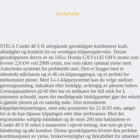
Beskrivelse
STIGA Combi 48 S H selvgående gressklipper kombinerer kraft,
allsidighet og komfort for en overlegen klippeopplevelse. Denne
gressklipperen drives av en 145cc Honda GXVx145 OHV-motor som
leverer 2,8 kW ved 2900 o/min, noe som sikrer optimal ytelse med
Autochoke-systemet for problemfri start. Den er bygget med et
slitesterkt stålchassis og et 46 cm klippeaggregat, og er perfekt for
mellomstore plener. Med 3-i-1-klippesystemet kan du velge mellom
gressoppsamling, bakutkast eller bioklipp, avhengig av plenens behov.
Gressoppsamleren på 60 liter har en indikator for full sekk for å
minimere avbrudd, mens det medfølgende bioklippsettet gjør det enkelt
å gjødsle plenen på en naturlig måte. Den sentraliserte
klippehøydejusteringen, med seks posisjoner fra 22 til 65 mm, sørger
for at du kan tilpasse klippingen etter dine preferanser. Med det
ergonomiske softgrip-håndtaket og de store 200 mm bakhjulene er
Combi 48 S H enkel å manøvrere i ujevnt terreng, noe som gir jevn
håndtering og økt komfort. Denne gressklipperen leverer den perfekte
kombinasjonen av ytelse, brukervennlighet og fleksibilitet for utmerket