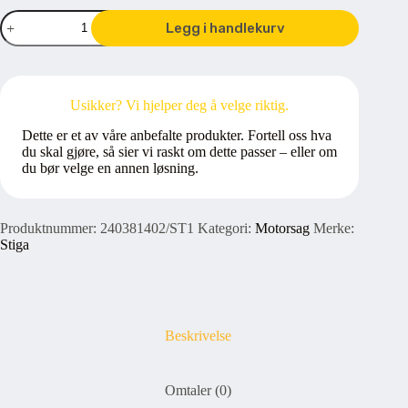
Stiga
Legg i handlekurv
CS540
Motorsag
antall
Usikker? Vi hjelper deg å velge riktig.
Dette er et av våre anbefalte produkter. Fortell oss hva
du skal gjøre, så sier vi raskt om dette passer – eller om
du bør velge en annen løsning.
Produktnummer:
240381402/ST1
Kategori:
Motorsag
Merke:
Stiga
Beskrivelse
Omtaler (0)