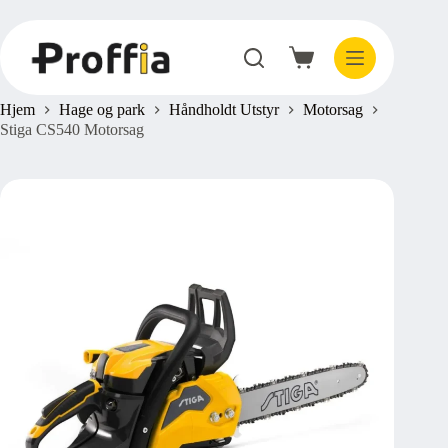
Hopp
til
innholdet
Handlekurv
Hjem
Hage og park
Håndholdt Utstyr
Motorsag
Stiga CS540 Motorsag