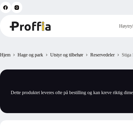
Hopp
til
innholdet
Høytry
Hjem
Hage og park
Utstyr og tilbehør
Reservedeler
Stiga
Dette produktet leveres ofte på bestilling og kan kreve riktig dime