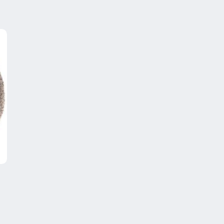
:
kr
kr