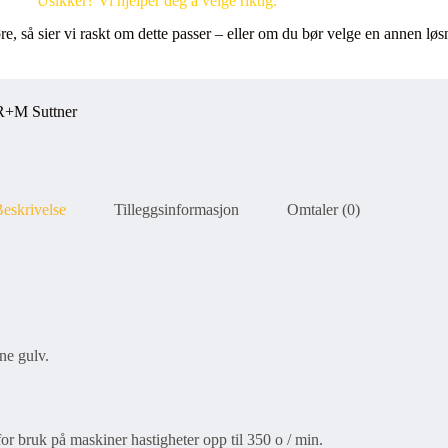
Usikker? Vi hjelper deg å velge riktig.
øre, så sier vi raskt om dette passer – eller om du bør velge en annen løs
R+M Suttner
eskrivelse
Tilleggsinformasjon
Omtaler (0)
ne gulv.
r bruk på maskiner hastigheter opp til 350 o / min.