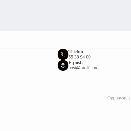
Telefon
55 38 94 00
E-post:
post@proffia.no
Opphavsrett