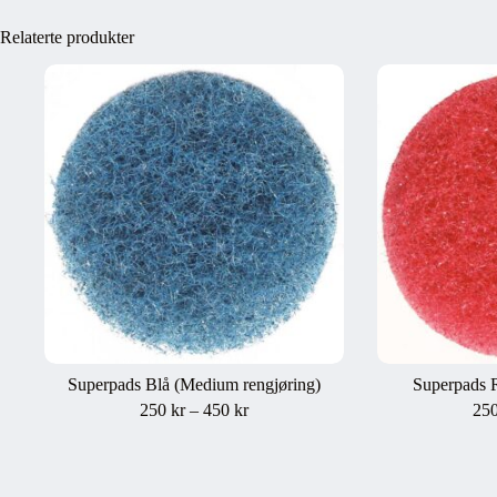
Relaterte produkter
Superpads Blå (Medium rengjøring)
Superpads R
Prisområde:
250
kr
–
450
kr
25
250 kr200 kr
til
450 kr360 kr