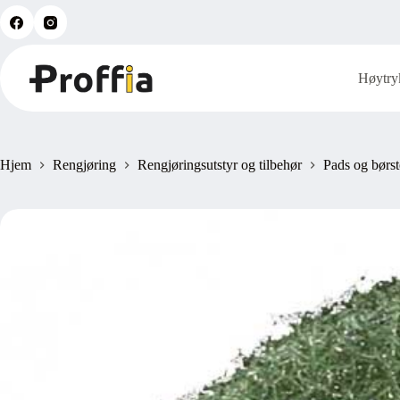
Hopp
til
innholdet
Høytry
Hjem
Rengjøring
Rengjøringsutstyr og tilbehør
Pads og børst