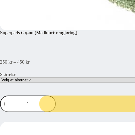
Superpads Grønn (Medium+ rengjøring)
Prisområde:
250
kr
–
450
kr
250 kr200 kr
til
Størrelse
450 kr360 kr
Superpads
Grønn
(Medium+
rengjøring)
antall