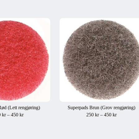
ød (Lett rengjøring)
Superpads Brun (Grov rengjøring)
Prisområde:
Prisområde
0
kr
–
450
kr
250
kr
–
450
kr
250 kr200 kr
250 kr200 
til
til
450 kr360 kr
450 kr360 