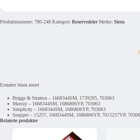
Produktnummer:
780-248
Kategori:
Reservedeler
Merke:
Stens
B
Erstatter blant annet
Briggs & Stratton –
1668344SM, 1739295, 703063
Murray –
1668344SM, 1686806YP, 703063
Simplicity –
1668344SM, 1686806YP, 703063
Snapper –
15257, 1668344SM, 1686806YP, 7015257YP, 7030
Relaterte produkter