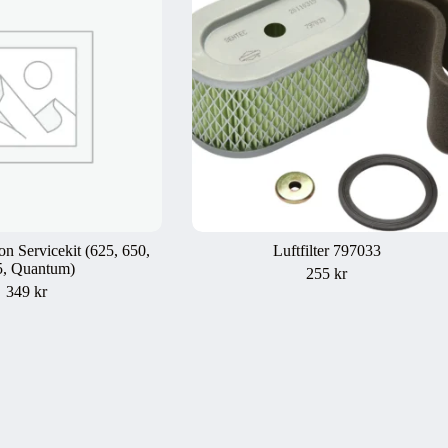
on Servicekit (625, 650,
Luftfilter 797033
5, Quantum)
255
kr
349
kr