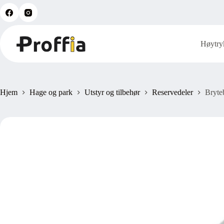
Hopp
til
innholdet
Høytry
Hjem
Hage og park
Utstyr og tilbehør
Reservedeler
Bryte