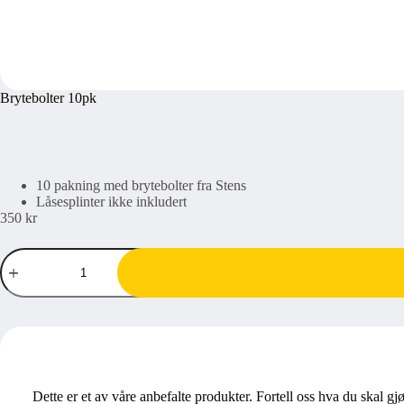
Brytebolter 10pk
10 pakning med brytebolter fra Stens
Låsesplinter ikke inkludert
350
kr
Brytebolter
10pk
antall
Dette er et av våre anbefalte produkter. Fortell oss hva du skal gj