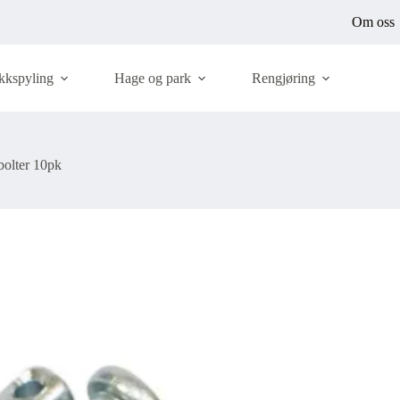
Om oss
kkspyling
Hage og park
Rengjøring
bolter 10pk