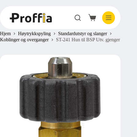
Hopp
til
innholdet
Handlekurv
Hjem
Høytrykkspyling
Standardutstyr og slanger
Koblinger og overganger
ST-241 Hun til BSP Utv. gjenger