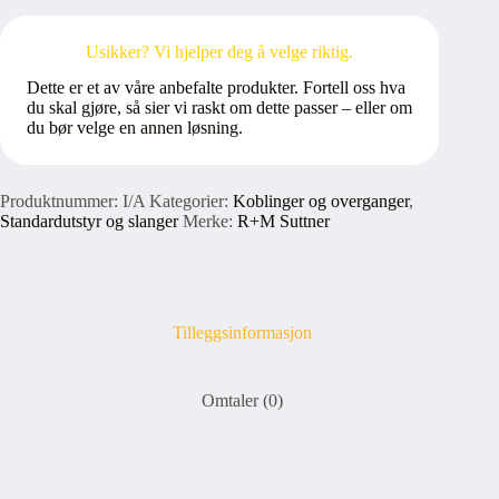
BSP
Utv.
Usikker? Vi hjelper deg å velge riktig.
gjenger
antall
Dette er et av våre anbefalte produkter. Fortell oss hva
du skal gjøre, så sier vi raskt om dette passer – eller om
du bør velge en annen løsning.
Produktnummer:
I/A
Kategorier:
Koblinger og overganger
,
Standardutstyr og slanger
Merke:
R+M Suttner
Tilleggsinformasjon
Omtaler (0)