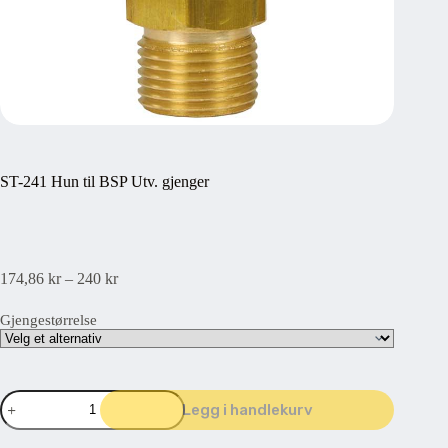
ST-241 Hun til BSP Utv. gjenger
Prisområde:
174,86
kr
–
240
kr
174,86 kr139,89 kr
til
Gjengestørrelse
240 kr192 kr
ST-
Legg i handlekurv
241
Hun
til